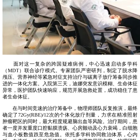
面对这一复杂的跨国疑难病例，中心迅速启动多学科
（MDT）联合诊疗模式。专家团队严密研判，制定了脱水降
颅压、营养神经等紧急对症支持治疗与碳离子放疗筹备同步推
进的一体化方案。入院第三天，迪娜突发意识模糊、生命体征
异常，医护团队快速响应，规范开展急救处置，成功稳住了患
者生命体征。
在与时间竞速的治疗筹备中，物理师团队反复推演，最终
确定了72Gy(RBE)/12次的个体化放疗剂量，力求在精准照射
肿瘤靶区的同时，最大程度规避脑出血等风险。治疗期间，患
者一度并发重度口腔黏膜溃疡、心房颤动及心力衰竭，白细胞
与血小板数值跌至危急值。依托多学科协同救治体系，心内