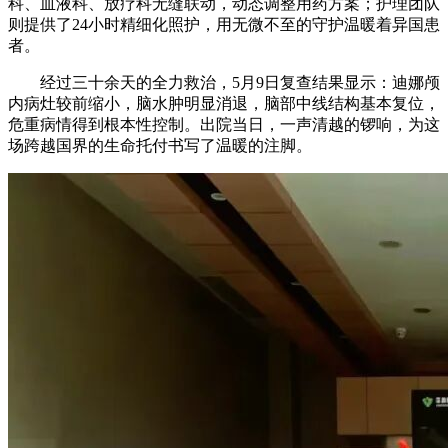
科、血液科、放疗科无缝联动，动态调整用药方案；护理团队
则提供了24小时精细化照护，用无微不至的守护温暖着异国患
者。
经过三十余天的全力救治，5月9日复查结果显示：迪娜颅
内病灶较前缩小，脑水肿明显消退，脑部中线结构基本复位，
危重病情得到根本性控制。出院当日，一声清越的锣响，为这
场跨越国界的生命托付书写了温暖的注脚。