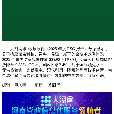
大河网讯 牧原股份《2025 年度 ESG 报告》数据显示，
公司构建覆盖种植、饲料、养殖、屠宰的全链条减碳体系，
2025 年减少温室气体排放 605.88 万吨 CO₂e，每公斤猪肉碳排
放降至 0.883kgCO₂e，同比下降 2.4%，处于国际领先水平。
无供热猪舍、光伏发电、沼气利用、降氨除臭等技术创新，为
全球生猪养殖绿色减碳提供可复制的中国方案。（薛小磊）
编辑：申久燕 审核 ：莫韶华