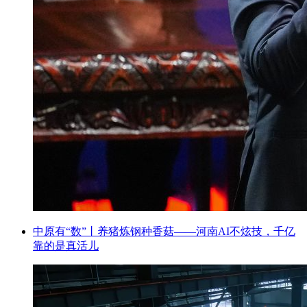
中原有“数”丨养猪炼钢种香菇——河南AI不炫技，千亿
靠的是真活儿