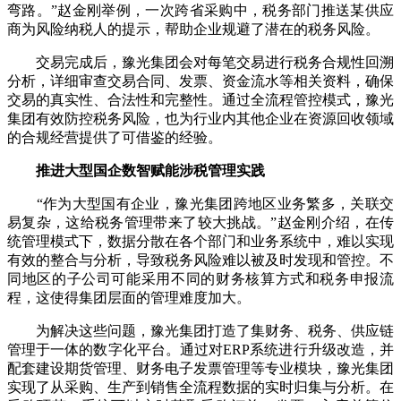
弯路。”赵金刚举例，一次跨省采购中，税务部门推送某供应
商为风险纳税人的提示，帮助企业规避了潜在的税务风险。
交易完成后，豫光集团会对每笔交易进行税务合规性回溯
分析，详细审查交易合同、发票、资金流水等相关资料，确保
交易的真实性、合法性和完整性。通过全流程管控模式，豫光
集团有效防控税务风险，也为行业内其他企业在资源回收领域
的合规经营提供了可借鉴的经验。
推进大型国企数智赋能涉税管理实践
“作为大型国有企业，豫光集团跨地区业务繁多，关联交
易复杂，这给税务管理带来了较大挑战。”赵金刚介绍，在传
统管理模式下，数据分散在各个部门和业务系统中，难以实现
有效的整合与分析，导致税务风险难以被及时发现和管控。不
同地区的子公司可能采用不同的财务核算方式和税务申报流
程，这使得集团层面的管理难度加大。
为解决这些问题，豫光集团打造了集财务、税务、供应链
管理于一体的数字化平台。通过对ERP系统进行升级改造，并
配套建设期货管理、财务电子发票管理等专业模块，豫光集团
实现了从采购、生产到销售全流程数据的实时归集与分析。在