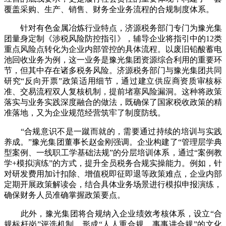
覆盖采购、生产、销售、财务全业务流程的合规制度体系。
针对有色金属冶炼行业特点，济源税务部门专门为豫光集
团量身定制《涉税风险防控指引》，辅导企业将指引中的12类
重点风险点转化为企业内部管控的具体流程。以废旧铅酸蓄电
池回收业务为例，这一业务是豫光集团资源综合利用的重要环
节，但其中存在诸多税务风险。济源税务部门与豫光集团共同
研究“反向开票”政策适用细节，通过建立供应商资质审核标
准、交易流程双人复核机制，提前堵塞风险漏洞。这种将政策
落实与业务实践深度融合的做法，既确保了国家税收政策的精
准落地，又为企业规范经营筑牢了制度防线。
“合规意识不是一蹴而就的，需要通过持续的培训与实践
养成。”豫光集团董事长赵金刚强调。企业构建了“管理层学典
型案例、一线职工学基础法规”的分层培训体系，通过“案例教
学+模拟演练”的方式，提升全员税务合规实操能力。例如，针
对研发费用加计扣除、增值税即征即退等政策难点，企业内部
定期开展政策解读会，结合具体业务场景进行模拟申报演练，
确保财务人员准确掌握政策要点。
此外，豫光集团将合规纳入企业绩效考核体系，设立“合
规标杆岗”评选机制，形成“人人重合规、事事讲合规”的文化