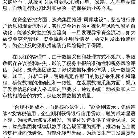
采购环节，系统可以实时获取采购订单、发票、入库单等信
息，自动进行数据比对和校验，确保采购业务合规。
在资金管控方面，豫光集团推进“司库建设”，整合银行账
户信息和现金流数据，实现资金运作的可视化与风险预警的自
动化，能够实时监控资金流向，一旦发现异常资金流动，如大
额资金突然转移、资金流向不明等情况，会立即发出预警信
号，为企业及时采取措施防范风险提供了保障。
在以往的管理中，由于数据采集和处理方式不规范，导致
数据存在误差和缺失，影响了税务申报的准确性和税务风险评
估。为此，豫光集团建立了涉税数据标准化体系，统一数据采
集、加工、分析口径，明确规定各部门的数据采集标准和流
程，确保数据的准确性和一致性。在发票数据采集方面，规范
了发票信息的录入格式和内容要求，通过系统自动校验和人工
审核相结合的方式，保证发票数据的质量。
“合规不是成本，而是核心竞争力。”赵金刚表示，凭借连
续A级纳税信用，企业顺利获得银行信用贷款，融资成本显著
下降，为绿色冶炼技术研发、智能化改造提供了资金保障。未
来，豫光集团将继续以数字化合规管理为抓手，推动有色金属
冶炼行业向低碳化、智能化转型升级，为新质生产力发展贡献