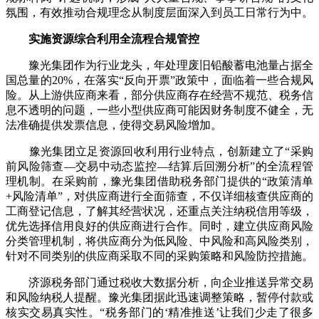
氛围，有效推动合规理念从制度层面深入到员工日常行为中。
实施资源综合利用全流程合规管控
豫光集团作为行业龙头，年处理废旧铅酸蓄电池量占据全
国总量的20%，在落实“反向开票”政策中，面临着一些合规风
险。从上游供应商来看，部分供应商存在经营不规范、税务信
息不透明的问题，一些小型供应商可能因财务制度不健全，无
法准确提供发票信息，使得交易风险增加。
豫光集团立足资源回收利用行业特点，创新建立了“采购
前风险筛查—交易中动态监控—结算后回溯分析”的全流程管
理机制。在采购前，豫光集团借助税务部门提供的“政策清单
+风险清单”，对供应商进行全面筛查，不仅详细核查供应商的
工商登记信息，了解其经营状况，还重点关注纳税信用等级，
优先选择信用良好的供应商进行合作。同时，建立供应商风险
分类管理机制，将供应商分为低风险、中风险和高风险类别，
针对不同类别的供应商采取不同的采购策略和风险防控措施。
济源税务部门通过税收大数据分析，向企业推送异常交易
和风险纳税人提醒。豫光集团据此迅速调整策略，暂停付款或
核实交易真实性。“税务部门的‘精准推送’让我们少走了很多