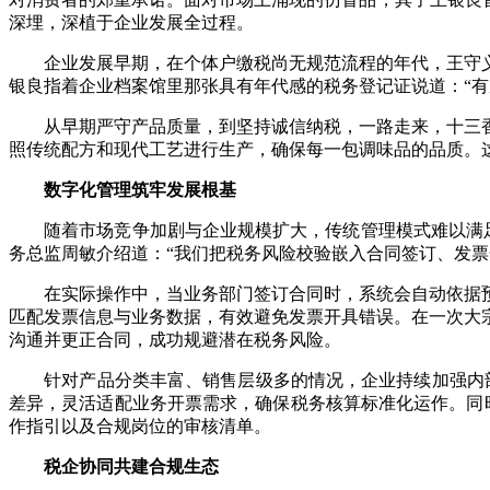
深埋，深植于企业发展全过程。
企业发展早期，在个体户缴税尚无规范流程的年代，王守义
银良指着企业档案馆里那张具有年代感的税务登记证说道：“有
从早期严守产品质量，到坚持诚信纳税，一路走来，十三香
照传统配方和现代工艺进行生产，确保每一包调味品的品质。
数字化管理筑牢发展根基
随着市场竞争加剧与企业规模扩大，传统管理模式难以满足企业
务总监周敏介绍道：“我们把税务风险校验嵌入合同签订、发票
在实际操作中，当业务部门签订合同时，系统会自动依据预
匹配发票信息与业务数据，有效避免发票开具错误。在一次大
沟通并更正合同，成功规避潜在税务风险。
针对产品分类丰富、销售层级多的情况，企业持续加强内部管
差异，灵活适配业务开票需求，确保税务核算标准化运作。同时
作指引以及合规岗位的审核清单。
税企协同共建合规生态