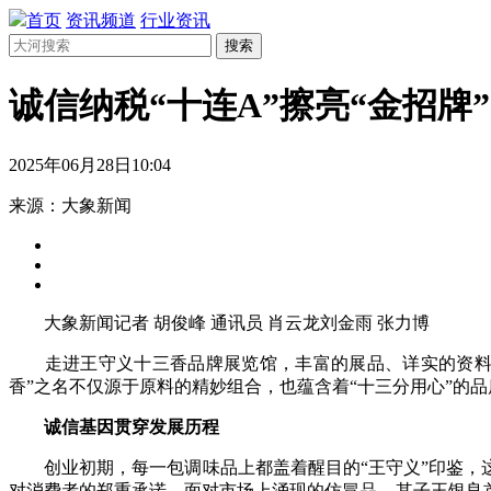
首页
资讯频道
行业资讯
搜索
诚信纳税“十连A”擦亮“金招牌”
2025年06月28日10:04
来源：大象新闻
大象新闻记者 胡俊峰 通讯员 肖云龙刘金雨 张力博
走进王守义十三香品牌展览馆，丰富的展品、详实的资料展现
香”之名不仅源于原料的精妙组合，也蕴含着“十三分用心”的品
诚信基因贯穿发展历程
创业初期，每一包调味品上都盖着醒目的“王守义”印鉴，这
对消费者的郑重承诺。面对市场上涌现的仿冒品，其子王银良