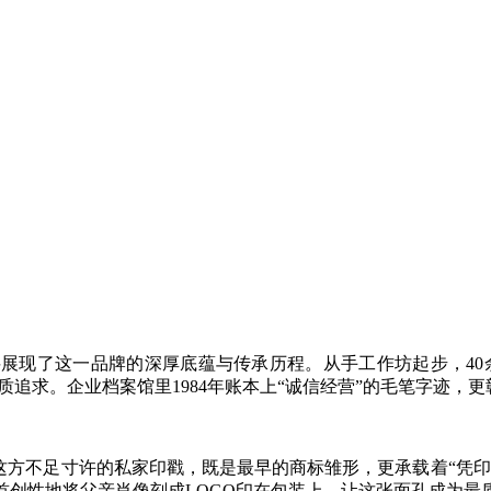
了这一品牌的深厚底蕴与传承历程。从手工作坊起步，40余
质追求。企业档案馆里1984年账本上“诚信经营”的毛笔字迹
方不足寸许的私家印戳，既是最早的商标雏形，更承载着“凭印
首创性地将父亲肖像刻成LOGO印在包装上，让这张面孔成为最