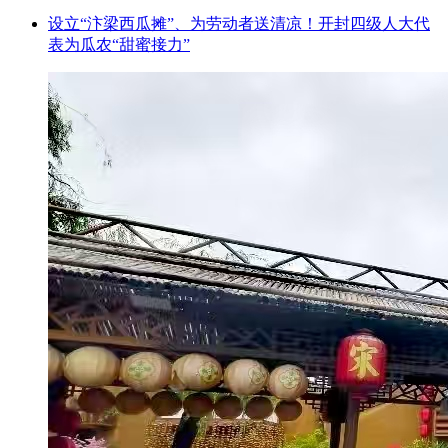
设立“汴梁西瓜摊”、为劳动者送清凉！开封四级人大代
表为瓜农“甜蜜接力”