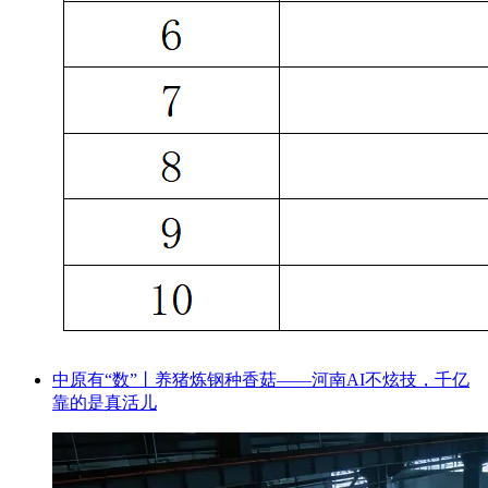
中原有“数”丨养猪炼钢种香菇——河南AI不炫技，千亿
靠的是真活儿