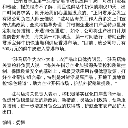
“正阳君乐宝第一次给香港市场供应鲜牛奶，对出口流程
和检验、报关程序不了解，而且悦鲜活牛奶保质期仅19天，出
口时间要求紧，刚开始我们心里挺没底的。”正阳君乐宝乳业
有限公司负责人师云佳说，“驻马店海关工作人员多次上门宣
传优惠政策，全流程指导办理，并根据企业出口产品特点量身
定制服务措施，开通‘绿色通道’。如今，公司将生产出口计划
提前告知海关，海关第一时间响应、第一时间放行，帮助正阳
君乐宝鲜牛奶快速顺利供应香港市场。”目前，该公司每月有
500万元的鲜牛奶进入香港市场。
“驻马店作为农业大市，农产品出口优势明显。”驻马店海
关查检科负责人说，“海关在指导企业加强源头管控和质量控
制、保障质量安全的基础上，积极灵活应用各项优惠政策，打
好企业帮扶‘组合拳’，特别是对鲜活易腐产品，开通了属地查
检‘绿色通道’，助力企业开拓市场，护航外贸稳量提质。”
驻马店海关负责人表示，将积极落实优化口岸营商环境、
促进外贸稳量提质的新政策、新措施，灵活运用政策，创新服
务措施，进一步增加外贸企业的获得感，护航全市农产品扩大
出口。
编辑：娄恒