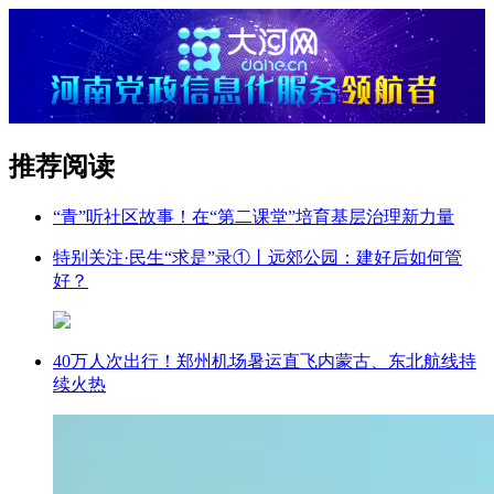
推荐阅读
“青”听社区故事！在“第二课堂”培育基层治理新力量
特别关注·民生“求是”录①丨远郊公园：建好后如何管
好？
40万人次出行！郑州机场暑运直飞内蒙古、东北航线持
续火热