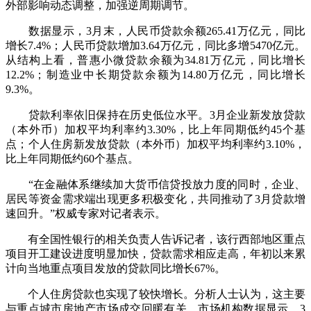
外部影响动态调整，加强逆周期调节。
数据显示，3月末，人民币贷款余额265.41万亿元，同比
增长7.4%；人民币贷款增加3.64万亿元，同比多增5470亿元。
从结构上看，普惠小微贷款余额为34.81万亿元，同比增长
12.2%；制造业中长期贷款余额为14.80万亿元，同比增长
9.3%。
贷款利率依旧保持在历史低位水平。3月企业新发放贷款
（本外币）加权平均利率约3.30%，比上年同期低约45个基
点；个人住房新发放贷款（本外币）加权平均利率约3.10%，
比上年同期低约60个基点。
“在金融体系继续加大货币信贷投放力度的同时，企业、
居民等资金需求端出现更多积极变化，共同推动了3月贷款增
速回升。”权威专家对记者表示。
有全国性银行的相关负责人告诉记者，该行西部地区重点
项目开工建设进度明显加快，贷款需求相应走高，年初以来累
计向当地重点项目发放的贷款同比增长67%。
个人住房贷款也实现了较快增长。分析人士认为，这主要
与重点城市房地产市场成交回暖有关。市场机构数据显示，3