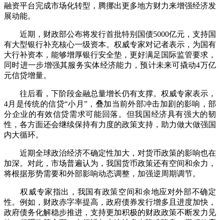
融资平台完成市场化转型，腾挪出更多地方财力来增强经济发
展动能。
近期，财政部公布将发行首批特别国债5000亿元，支持国
有大型银行补充核心一级资本。权威专家对记者表示，为国有
大行补资本，能够增厚银行安全垫，更好满足国际监管要求，
同时进一步增强其服务实体经济能力，预计未来可撬动4万亿
元信贷增量。
往后看，下阶段金融总量增长仍有支撑。权威专家表示，
4月是传统的信贷“小月”，叠加当前外部冲击加剧的影响，部
分企业的有效信贷需求可能回落。但我国经济具有强大的韧
性，各方面还会继续保持有力度的政策支持，助力做大做强国
内大循环。
近期全球政治经济不确定性加大，对货币政策的影响也在
加深。对此，市场普遍认为，我国货币政策还有空间和余力，
将根据形势需要和外部影响动态调整，加强逆周期调节。
权威专家指出，我国有政策空间和余地应对外部不确定
性。例如，财政赤字率提高，政府债券发行增多且进度加快，
政府债务化解稳步推进，支持更加积极的财政政策不断发力见