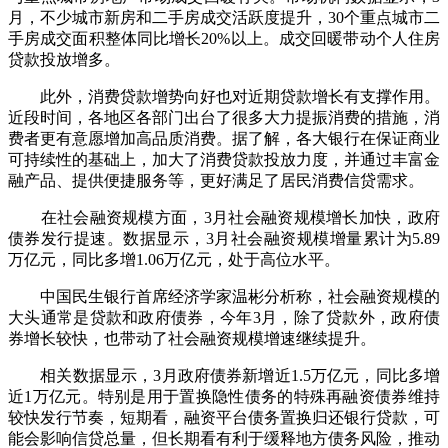
月，不少城市新房和二手房成交活跃度提升，30个重点城市二
手房成交面积整体同比增长20%以上。成交回暖带动个人住房
贷款投放增多。
此外，消费贷款增势向好也对近期贷款增长有支撑作用。
近段时间，各地区各部门出台了很多大力提振消费的措施，消
费者更有意愿增加高品质消费。据了解，各大银行在保证商业
可持续性的基础上，加大了消费贷款投放力度，并通过丰富金
融产品、提供便捷服务等，更好满足了居民消费信贷需求。
在社会融资规模方面，3月社会融资规模增长加快，政府
债券发行提速。数据显示，3月社会融资规模增量累计为5.89
万亿元，同比多增1.06万亿元，处于高位水平。
中国民生银行首席经济学家温彬分析称，社会融资规模的
大头通常是贷款和政府债券，今年3月，除了贷款外，政府债
券增长较快，也带动了社会融资规模增速继续提升。
相关数据显示，3月政府债券新增近1.5万亿元，同比多增
近1万亿元。特别是用于置换隐性债务的特殊再融资债券维持
较快发行节奏，短期看，融资平台债务置换归还银行贷款，可
能会影响信贷总量，但长期看有利于缓释地方债务风险，推动