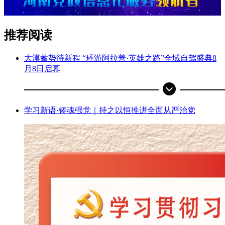
推荐阅读
大漠蓄势待新程 “环游阿拉善·英雄之路”全域自驾盛典8
月8日启幕
学习新语·铸魂强党｜持之以恒推进全面从严治党