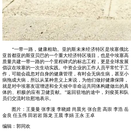
“一带一路，健康相助。亚的斯未来经济特区是埃塞俄比
亚首都亚的斯亚贝巴的一个重大经济特区项目‌，也是中埃塞高
质量共建一带一路的一个里程碑式的标志工程，更是全球发展
倡议在埃塞的一次生动实践。中资企业的工作人员平常忙于工
作，可能会疏忽对自身的健康管理，有时会无病生病，甚至小
病拖成大病，所以从某种意义上来说，为他们做好健康保障，
就是对中埃塞友谊增进和全天候中非命运共同体构建做出的具
体的、积极的应有卫健贡献。”返回驻地的途中，刘俊英和队
员们交流时欣慰地表示。
图片：王曼曼 张李漫 李晓婧 尚晨光 张合意 高崇 李浩 岳
金良 任玉伟 田岩岩 陈龙 王晨 李娟 王永 王卓
编辑：郭同欢