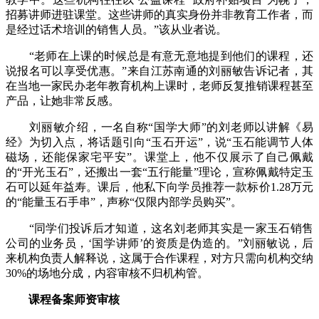
招募讲师进驻课堂。这些讲师的真实身份并非教育工作者，而
是经过话术培训的销售人员。”该从业者说。
“老师在上课的时候总是有意无意地提到他们的课程，还
说报名可以享受优惠。”来自江苏南通的刘丽敏告诉记者，其
在当地一家民办老年教育机构上课时，老师反复推销课程甚至
产品，让她非常反感。
刘丽敏介绍，一名自称“国学大师”的刘老师以讲解《易
经》为切入点，将话题引向“玉石开运”，说“玉石能调节人体
磁场，还能保家宅平安”。课堂上，他不仅展示了自己佩戴
的“开光玉石”，还搬出一套“五行能量”理论，宣称佩戴特定玉
石可以延年益寿。课后，他私下向学员推荐一款标价1.28万元
的“能量玉石手串”，声称“仅限内部学员购买”。
“同学们投诉后才知道，这名刘老师其实是一家玉石销售
公司的业务员，‘国学讲师’的资质是伪造的。”刘丽敏说，后
来机构负责人解释说，这属于合作课程，对方只需向机构交纳
30%的场地分成，内容审核不归机构管。
课程备案师资审核