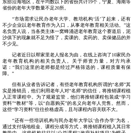
东部沿海地区，在平均数以下的省份共计19个，宁夏、海南等
省份的老年大学数量不足20所。
“市场需求让民办老年大学、教培机构‘活’了起来，还有
不少企业以老年教育作为入口，从事老年教育相关活动。”这
名负责人说，当各类主体一窝蜂涌进老年教育这个赛道后，泥
沙俱下的现象就不足为怪了，卖课的、卖药的、卖保健品的并
不少见。
记者近日以帮家里老人报名为由，在线上咨询了10家民办
老年教育机构的相关负责人。关于师资力量，对方均承
诺：“我们这里的老师都是经过严格筛选的，课程质量有保
障。”
但有从业者告诉记者，有些老年教育机构所谓的“名师”其
实是推销员，他们利用老年人对“名师”的信任，将推销课程植
入正常课程中。为了规避监管，他们将推销课程包装成“学习
资料”“教材”等，以“自愿购买”的名义向老年人兜售。然而，
这些“学习资料”往往价格虚高，且与课程内容关联不大。
“还有一些培训机构与民办老年大学以‘合作办学’为名，
通过支付场地租金、课程分成等方式，将推销课程植入其日常
教学中。这些机构往往以‘公益课程’‘政府补贴项目’为幌子，