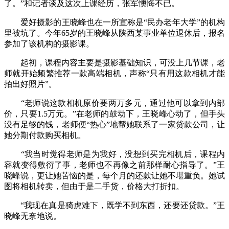
了。”和记者谈及这次上课经历，张军懊悔不已。
爱好摄影的王晓峰也在一所宣称是“民办老年大学”的机构
里被坑了。今年65岁的王晓峰从陕西某事业单位退休后，报名
参加了该机构的摄影课。
起初，课程内容主要是摄影基础知识，可没上几节课，老
师就开始频繁推荐一款高端相机，声称“只有用这款相机才能
拍出好照片”。
“老师说这款相机原价要两万多元，通过他可以拿到内部
价，只要1.5万元。”在老师的鼓动下，王晓峰心动了，但手头
没有足够的钱，老师便“热心”地帮她联系了一家贷款公司，让
她分期付款购买相机。
“我当时觉得老师是为我好，没想到买完相机后，课程内
容就变得敷衍了事，老师也不再像之前那样耐心指导了。”王
晓峰说，更让她苦恼的是，每个月的还款让她不堪重负。她试
图将相机转卖，但由于是二手货，价格大打折扣。
“我现在真是骑虎难下，既学不到东西，还要还贷款。”王
晓峰无奈地说。