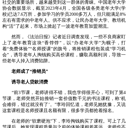
社交的重要场所，越来越受到这一群体的青睐。中国老年大学
协会数据显示，截至2023年4月，全国各级各类老年大学(学
校)已达7.6万所，参加学习的学员2000多万人，但只能满足8%
左右有需求的中老年人。供不应求，让民办老年大学、教培机
构“活”了起来，市场上掀起了一波老年教育加盟潮流。
然而，《法治日报》记者近日调查发现，一些不良商家盯
上了老年教育这块“香饽饽”，以“办老年大学”为幌子，打
着“免费体验”“名师授课”的旗号，将推销课程包装成“学习机
会”，诱导老年人掏钱购买高价课程，赚取高额利润，导致一
些老年人掉入消费陷阱。
老师成了“推销员”
诱导老人贷款消费
“前3节课，老师讲得不错，我也学得很开心，可到了第4
节课，老师突然开始推销一套价值数千元的书法课程，称‘机
会难得，错过就没有了’。”李玲回忆道，老师见她犹豫，又说
这套课程是名师授课且名额有限，很多学员都抢着报名。
在老师的“软磨硬泡”下，李玲掏钱购买了课程。可上了几
节课后，她发现课程质量与之前的体验课相差甚远，老师也不