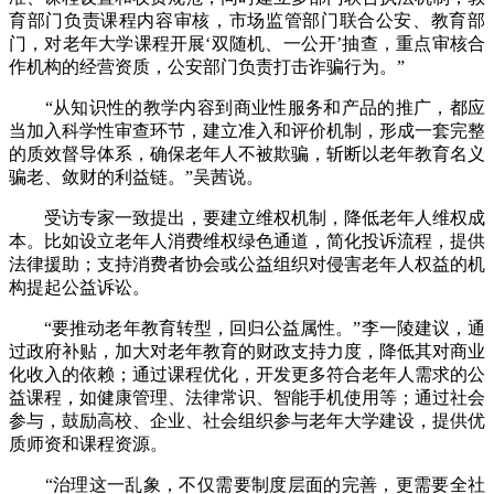
育部门负责课程内容审核，市场监管部门联合公安、教育部
门，对老年大学课程开展‘双随机、一公开’抽查，重点审核合
作机构的经营资质，公安部门负责打击诈骗行为。”
“从知识性的教学内容到商业性服务和产品的推广，都应
当加入科学性审查环节，建立准入和评价机制，形成一套完整
的质效督导体系，确保老年人不被欺骗，斩断以老年教育名义
骗老、敛财的利益链。”吴茜说。
受访专家一致提出，要建立维权机制，降低老年人维权成
本。比如设立老年人消费维权绿色通道，简化投诉流程，提供
法律援助；支持消费者协会或公益组织对侵害老年人权益的机
构提起公益诉讼。
“要推动老年教育转型，回归公益属性。”李一陵建议，通
过政府补贴，加大对老年教育的财政支持力度，降低其对商业
化收入的依赖；通过课程优化，开发更多符合老年人需求的公
益课程，如健康管理、法律常识、智能手机使用等；通过社会
参与，鼓励高校、企业、社会组织参与老年大学建设，提供优
质师资和课程资源。
“治理这一乱象，不仅需要制度层面的完善，更需要全社