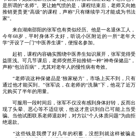
是所谓的“名师”。更让她气愤的是，课程结束后，老师又向她
推销更贵更“高级”的课程，声称“只有继续学习才能成为书法
家”。
来自湖南邵阳的张军也有类似经历。他是一名退休工人，
今年68岁，平时身体不太好，听说小区附近的一所“老年大
学”开设了一门“中医养生课”，便报名参加。
起初，课程内容确实围绕中医养生知识展开，张军觉得受
益匪浅。可几节课后，老师突然开始推销一种“神奇保健品”，
声称“包治百病”，尤其对老年人的慢性病有奇效。
“老师说这种保健品是‘独家秘方’，市场上买不到，只有
通过他才能买到。”张军说，在老师的“洗脑”下，他花了近万
元购买了半年的用量。
可服用一段时间后，张军不仅没有感到身体好转，反而出
现了头晕、恶心等不适症状，他这才意识到自己可能上当受
骗。当他试图联系老师退款时，对方以“个人体质问题”为由拒
绝退款。
“这些钱是我攒了好几年的积蓄，没想到就这样被骗走