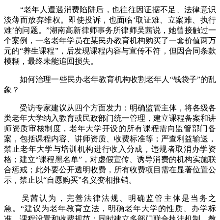
“老年人遭遇消费陷阱后，也往往因证据不足、法律意识
淡薄而放弃维权。即使投诉，也面临‘取证难、立案难、执行
难’的问题。”湖南高新律师事务所律师吴茜说，她曾接触过一
个案例，一名老年学员在某民办教育机构购买了一套价值两万
元的“养生课程”，后发现课程内容与宣传不符，但因合同条款
模糊，最终未能追回损失。
如何治理一些民办老年教育机构收割老年人“钱袋子”的乱
象？
受访专家建议从四个方面发力：明确监管主体，将各级各
类老年大学纳入教育或民政部门统一管理，建立课程备案和讲
师资质审核制度，老年大学开设的所有课程需向监管部门备
案，包括课程内容、讲师资质、收费标准等；严查利益输送，
禁止老年大学与培训机构进行收入分成，违规者取消办学资
格；建立“课程黑名单”，对虚假宣传、诱导消费的机构实施联
合惩戒；此外要公开透明收费，所有收费项目需在显著位置公
示，禁止以“自愿购买”名义变相推销。
吴茜认为，完善法律法规、明确监管主体是当务之
急。“建议为老年教育立法，明确老年大学的性质、办学标
准、课程设置和收费规范；同时建立多部门联合执法机制，教