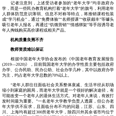
记者注意到，上述受访者参加的“老年大学”均非政府办
学，而是一些民办教育机构打着“老年大学”的旗号，利用老年
人群体防范意识薄弱、信息不对称等特点，将推销课程包装
成“学习机会”，通过“免费体验”“名师授课”“收获颇丰”等噱头
吸引老年人报名，再通过“饥饿营销”“情感绑架”等手段诱导老
年人掏钱购买高价课程或相关产品。
机构质量良莠不齐
教师资质难以保证
根据中国老年大学协会发布的《中国老年教育发展报告
(2019—2020)》，目前我国老年大学的办学性质主要包括政府
办学、公办民助、民办公助、社会办学几种，其中以政府办学
为主，约占老年大学总数的70%以上。
“老年人群往往面临社会关系整体衰减、生活半径从职场
缩小到家庭的困局，而老年大学就是一个很好的解决途径，有
可能改变一个老年人的退休生活方式。对老年人来说，有效打
发时间最为重要。”一名老年大学教学负责人透露，但公办老
年大学供不应求，且面临分布不均的问题，江苏、山东、四
川、上海均有超过300所老年大学，除四川外其余省市均位于