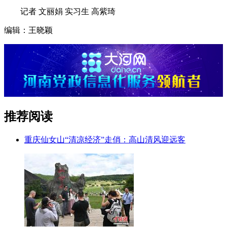
记者 文丽娟 实习生 高紫琦
编辑：王晓颖
推荐阅读
重庆仙女山“清凉经济”走俏：高山清风迎远客