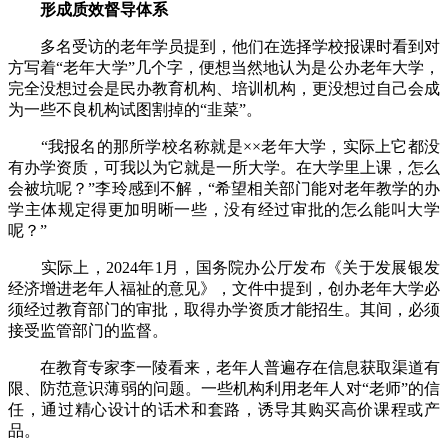
形成质效督导体系
多名受访的老年学员提到，他们在选择学校报课时看到对
方写着“老年大学”几个字，便想当然地认为是公办老年大学，
完全没想过会是民办教育机构、培训机构，更没想过自己会成
为一些不良机构试图割掉的“韭菜”。
“我报名的那所学校名称就是××老年大学，实际上它都没
有办学资质，可我以为它就是一所大学。在大学里上课，怎么
会被坑呢？”李玲感到不解，“希望相关部门能对老年教学的办
学主体规定得更加明晰一些，没有经过审批的怎么能叫大学
呢？”
实际上，2024年1月，国务院办公厅发布《关于发展银发
经济增进老年人福祉的意见》，文件中提到，创办老年大学必
须经过教育部门的审批，取得办学资质才能招生。其间，必须
接受监管部门的监督。
在教育专家李一陵看来，老年人普遍存在信息获取渠道有
限、防范意识薄弱的问题。一些机构利用老年人对“老师”的信
任，通过精心设计的话术和套路，诱导其购买高价课程或产
品。