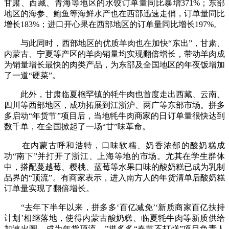
甘肃、西藏、青海等地区的水饺订单量同比暴增371%；东部
地区的海参、鲍鱼等海鲜水产也在西部迅速走俏，订单量同比
增长183%；进口开心果在西部地区的订单量同比增长197%。
与此同时，西部地区的优质羊肉也在加快“东出”，甘肃、
内蒙古、宁夏等产区的羊肉销量均实现翻倍增长，带动羊肉成
为销量增长最快的肉类产品，为东部及全国地区的年夜饭增加
了一道“硬菜”。
此外，甘肃临夏枹罕镇的牦牛肉也首度走出西藏、云南、
四川等西部地区，成功拓展到江浙沪、两广等东部市场。拼多
多启动“年货节”项目后，当地牦牛肉商家的日订单量很快达到
数千单，在全国掀起了一场“甘”味革命。
在内蒙古呼和浩特，口味软糯、奶香浓郁的酸奶糕成
功“南下”并打开了浙江、上海等地的市场。尤其在学生群体
中，搭配蔓越莓、樱桃、蓝莓等水果口味的酸奶糕已成为乳制
品界的“顶流”。有商家表示，进入南方人的年货清单后酸奶糕
订单量实现了翻倍增长。
“去年下半年以来，拼多多‘百亿减免’‘新质商家百亿扶持
计划’相继落地，使得内蒙古酸奶糕、临夏牦牛肉等新质供给
加速出圈，成为年货顶流。”拼多多“春节不打烊”项目负责人