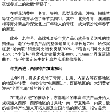
夜饭餐桌上的微醺“新搭子”。
在鲜花消费中，冬青、银柳、凤梨花盆栽、澳梅、蝴蝶兰
等红色年宵花卉承包了春节氛围组。其中，北美冬青、澳洲腊
梅等海外新品种深受北上广年轻人的青睐，成为装扮蛇年春节
的新宠。
此外，老字号、高端礼盒等年货产品仍然是春节送礼的馈
赠佳品，老字号年货产品的整体销量同比增长超70%，哈尔滨
红肠“哈肉联”销量同比增长突破200%，“稻香村”同比大涨
415%；“小仙炖”燕窝礼盒销量大涨400%，“Danish”丹麦蓝罐
曲奇、“伊利”限定装牛奶礼盒均实现翻倍增长。
年货西进，西部特产加速东出
去年9月，拼多多免除了青海、甘肃、内蒙古等西部地区
的物流中转费，持续推动“电商西进”，西部地区的广大消费者
迎来“全面包邮”后的首个春节。
在“电商西进”的推动下，东部地区的丰富年货产品开始大
规模涌入西部，西部地区的甘肃牦牛肉、宁夏滩羊、内蒙古酸
奶糕等特产也迎来开拓东部及全国市场的新机遇。报告显示，