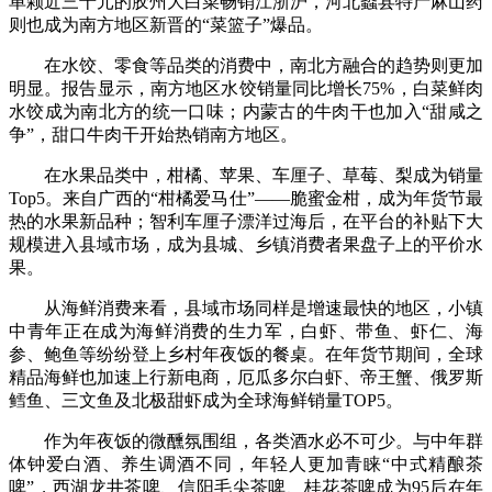
单颗近三十元的胶州大白菜畅销江浙沪，河北蠡县特产麻山药
则也成为南方地区新晋的“菜篮子”爆品。
在水饺、零食等品类的消费中，南北方融合的趋势则更加
明显。报告显示，南方地区水饺销量同比增长75%，白菜鲜肉
水饺成为南北方的统一口味；内蒙古的牛肉干也加入“甜咸之
争”，甜口牛肉干开始热销南方地区。
在水果品类中，柑橘、苹果、车厘子、草莓、梨成为销量
Top5。来自广西的“柑橘爱马仕”——脆蜜金柑，成为年货节最
热的水果新品种；智利车厘子漂洋过海后，在平台的补贴下大
规模进入县域市场，成为县城、乡镇消费者果盘子上的平价水
果。
从海鲜消费来看，县域市场同样是增速最快的地区，小镇
中青年正在成为海鲜消费的生力军，白虾、带鱼、虾仁、海
参、鲍鱼等纷纷登上乡村年夜饭的餐桌。在年货节期间，全球
精品海鲜也加速上行新电商，厄瓜多尔白虾、帝王蟹、俄罗斯
鳕鱼、三文鱼及北极甜虾成为全球海鲜销量TOP5。
作为年夜饭的微醺氛围组，各类酒水必不可少。与中年群
体钟爱白酒、养生调酒不同，年轻人更加青睐“中式精酿茶
啤”，西湖龙井茶啤、信阳毛尖茶啤、桂花茶啤成为95后在年