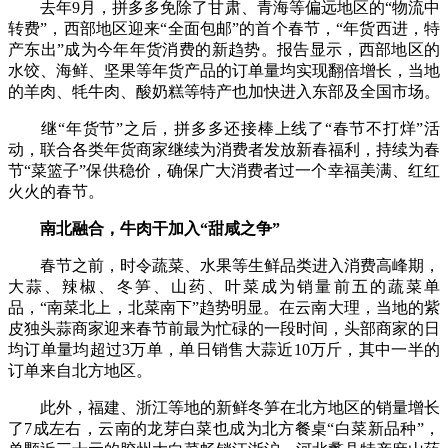
去年9月，拼多多免除了甘肃、青海等偏远地区的“物流中
转费”，西部地区迎来“全面包邮”的首个春节，“年货西进，特
产东出”成为今年年货消费的新趋势。报告显示，西部地区的
水饺、海鲜、坚果等年货产品的订单量均实现翻倍增长，当地
的羊肉、牦牛肉、酸奶糕等特产也加快进入东部及全国市场。
继“年货节”之后，拼多多还接棒上线了“春节不打烊”活
动，联合各类年货商家继续为消费者发放新春福利，持续为春
节“菜篮子”保供稳价，确保广大消费者过一个幸福美满、红红
火火的春节。
南北融合，牛肉干加入“甜咸之争”
春节之前，时令蔬菜、水果等生鲜品类进入消费高峰期，
大蒜、辣椒、冬笋、山药、叶菜成为销量前五的蔬菜单
品，“南菜北上，北菜南下”趋势明显。在云南大理，当地的紫
皮独头蒜商家迎来春节前最为忙碌的一段时间，头部商家的日
均订单量均超过3万单，单日销售大蒜近10万斤，其中一半的
订单来自北方地区。
此外，福建、浙江等地的新鲜冬笋在北方地区的销量增长
了7成左右，云南的龙芽白菜也成为北方餐桌“白菜新品种”，