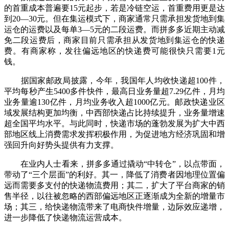
的首重成本普遍要15元起步，若是冷链空运，首重费用更是达
到20—30元。但在集运模式下，商家通常只需承担发货地到集
运仓的运费以及每单3—5元的二段运费。而拼多多近期主动减
免二段运费后，商家目前只需承担从发货地到集运仓的快递
费。有商家称，发往偏远地区的快递费可能很快只需要1元
钱。
据国家邮政局披露，今年，我国年人均收快递超100件，
平均每秒产生5400多件快件，最高日业务量超7.29亿件，月均
业务量逾130亿件，月均业务收入超1000亿元。邮政快递业区
域发展结构更加均衡，中西部快递占比持续提升，业务量增速
超全国平均水平。与此同时，快递市场的蓬勃发展为扩大中西
部地区线上消费需求发挥积极作用，为促进地方经济巩固和增
强回升向好势头提供有力支撑。
在业内人士看来，拼多多通过撬动“中转仓”，以点带面，
带动了“三个层面”的利好。其一，降低了消费者因地理位置偏
远而需要多支付的快递物流费用；其二，扩大了平台商家的销
售半径，以往被忽略的西部偏远地区正逐渐成为全新的增量市
场；其三，给快递物流带来了电商快件增量，边际效应递增，
进一步降低了快递物流运营成本。