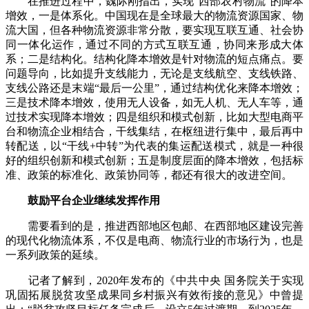
在推进过程中，魏际刚指出，实现“西部农村物流”的降本
增效，一是体系化。中国现在是全球最大的物流资源国家、物
流大国，但各种物流资源非常分散，要实现互联互通、社会协
同一体化运作，通过不同的方式互联互通，协同来形成大体
系；二是结构化。结构化降本增效是针对物流的短点痛点。要
问题导向，比如提升支线能力，无论是支线航空、支线铁路、
支线公路还是末端“最后一公里”，通过结构优化来降本增效；
三是技术降本增效，使用无人设备，如无人机、无人车等，通
过技术实现降本增效；四是组织和模式创新，比如大型电商平
台和物流企业相结合，干线集结，在枢纽进行集中，最后再中
转配送，以“干线+中转”为代表的集运配送模式，就是一种很
好的组织创新和模式创新；五是制度层面的降本增效，包括标
准、政策的标准化、政策协同等，都还有很大的改进空间。
鼓励平台企业继续发挥作用
需要看到的是，推进西部地区包邮、在西部地区建设完善
的现代化物流体系，不仅是电商、物流行业的市场行为，也是
一系列政策的延续。
记者了解到，2020年发布的《中共中央 国务院关于实现
巩固拓展脱贫攻坚成果同乡村振兴有效衔接的意见》中曾提