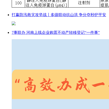
打赢防汛救灾攻坚战丨多级联动抗山洪 争分夺秒护平安
7事联办 河南上线企业购置不动产转移登记“一件事”