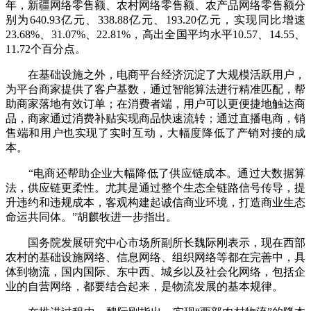
年，新疆网络零售额、农村网络零售额、农产品网络零售额分
别为640.93亿元、338.88亿元、193.20亿元，实现同比增速
23.68%、31.07%、22.81%，高出全国平均水平10.57、14.55、
11.72个百分点。
在基础设施之外，电商平台经济沉淀了大规模活跃用户，
为平台商家提供了客户基数，通过智能算法进行精准匹配，帮
助商家落地有效订单；在消费者端，用户可以更便捷地触达商
品，商家通过消费补贴实现商品快速流转；通过直播电商，销
售端和用户也实现了实时互动，大幅度降低了产销对接的成
本。
“电商还帮助企业大幅降低了供应链成本。通过大数据算
法，供应链更柔性。尤其是通过整个生态全链路信号传导，提
升违约和违规成本，客观构建起诚信商业环境，打造商业生态
命运共同体。”胡麒牧进一步指出。
国务院发展研究中心市场所副所长魏际刚表示，现在西部
农村的基础设施网络、信息网络、组织网络等都在完善中，具
体到物流，国内国际、东中西、城乡以及社会化网络，包括企
业的自营网络，都要结合起来，是物流发展的基本规律。