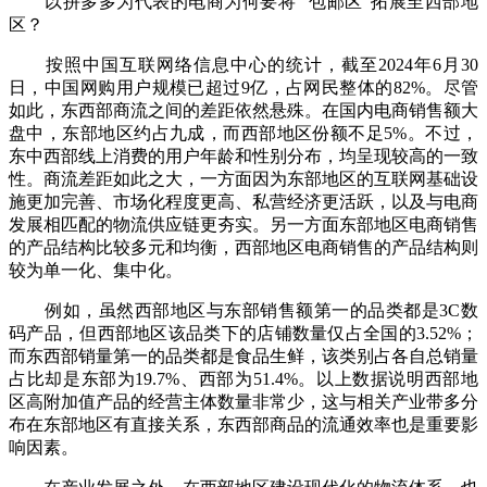
以拼多多为代表的电商为何要将 “包邮区”拓展至西部地
区？
按照中国互联网络信息中心的统计，截至2024年6月30
日，中国网购用户规模已超过9亿，占网民整体的82%。尽管
如此，东西部商流之间的差距依然悬殊。在国内电商销售额大
盘中，东部地区约占九成，而西部地区份额不足5%。不过，
东中西部线上消费的用户年龄和性别分布，均呈现较高的一致
性。商流差距如此之大，一方面因为东部地区的互联网基础设
施更加完善、市场化程度更高、私营经济更活跃，以及与电商
发展相匹配的物流供应链更夯实。另一方面东部地区电商销售
的产品结构比较多元和均衡，西部地区电商销售的产品结构则
较为单一化、集中化。
例如，虽然西部地区与东部销售额第一的品类都是3C数
码产品，但西部地区该品类下的店铺数量仅占全国的3.52%；
而东西部销量第一的品类都是食品生鲜，该类别占各自总销量
占比却是东部为19.7%、西部为51.4%。以上数据说明西部地
区高附加值产品的经营主体数量非常少，这与相关产业带多分
布在东部地区有直接关系，东西部商品的流通效率也是重要影
响因素。