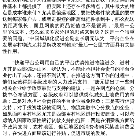
件基本上都提供了，但实际上还存在很多堵点，其中最大的堵
点是成本谁来付？尤其是偏远地区，要把快递件按城里的要求
送到每家每户去，或者走很短的距离就把件拿到手，那么配送
的距离很长，而且网购的商品货值也不是很高，‘最后一公
里’的成本，怎么采取多家分担的思路来解决？这是一个很重
要的问题。”中国城镇化促进会副会长唐元认为，平台企业在
发展乡村物流尤其是解决农村物流“最后一公里”方面具有关键
性作用。
“快递平台公司用自己的平台优势推进物流进乡、进村，
尤其是西部偏远山区。我认为，不能让承担社会责任的平台企
业付出了成本，还得不到认可。在推进这方面工作的过程中，
他们应该得到各级政府的大力政策支持。”唐元提出了一些对
相关企业给予政策鼓励与支持的建议，一是在网点的仓储、分
拨中心布设方面，各级政府可以提供类似减免土地费用的帮
助；二是对承担社会责任的平台企业减免税负；三是实行信贷
支持，对于投资建设物流网点、物流集散中心分拨点的企业，
如果面向乡村地区尤其是西部乡村地区进行投资建设，可以考
虑纳入国家政策性银行贷款支持的范围；四是在消费税方面给
予政策支持，农村地区、偏远地区的消费者购买某些消费品
时，在快递方面应该进行补贴，促进市场的发展。