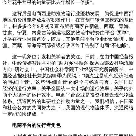
今年花牛苹果的销量要比去年增长一倍多”。
这背后是电商西进助推物流行业蓬勃发展，为促进中西部
地区消费潜能释放发挥积极作用。在首创中转包邮模式的基础
上，拼多多今年9月初又宣布所有商家在新疆、西藏、青海、
甘肃、宁夏、内蒙古等偏远地区的物流中转费由平台“买单”。
此举在行业尚属首次，随后，其他电商平台企业纷纷跟进，新
疆、西藏、青海等西部省级行政区终于告别了电商“不包邮”。
这一现象也引发相关学者的关注。日前，在由中国经营报
社、中经传媒智库举办的“助力乡村振兴 探索西部农村物流新
方向”研讨会上，中国社会科学院工业经济研究所副所长、中
国经营报社社长兼总编辑季为民说：“物流业是现代经济社会
的‘毛细血管’。这些‘毛细血管’的健全与畅通与否，关乎国民
经济的运行效率，关乎全国统一大市场的运行效率，关乎内外
两个大循环的运行效率。电商平台企业是投资和建设现代物流
体系、流通网络的重要社会推动力量之一。我们相信，在国家
和社会各方的共同努力之下，我国的现代物流体系、流通网络
一定能加快建成。”
电商平台的先行者角色