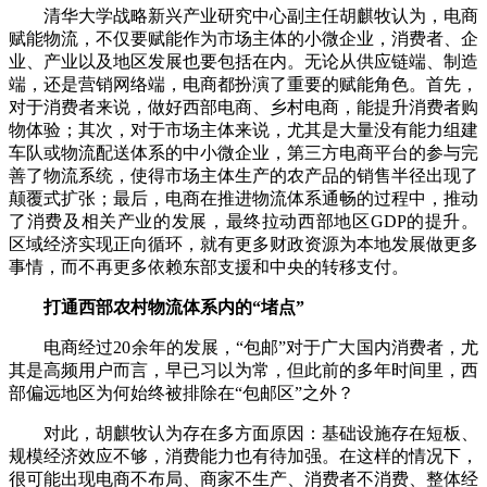
清华大学战略新兴产业研究中心副主任胡麒牧认为，电商
赋能物流，不仅要赋能作为市场主体的小微企业，消费者、企
业、产业以及地区发展也要包括在内。无论从供应链端、制造
端，还是营销网络端，电商都扮演了重要的赋能角色。首先，
对于消费者来说，做好西部电商、乡村电商，能提升消费者购
物体验；其次，对于市场主体来说，尤其是大量没有能力组建
车队或物流配送体系的中小微企业，第三方电商平台的参与完
善了物流系统，使得市场主体生产的农产品的销售半径出现了
颠覆式扩张；最后，电商在推进物流体系通畅的过程中，推动
了消费及相关产业的发展，最终拉动西部地区GDP的提升。
区域经济实现正向循环，就有更多财政资源为本地发展做更多
事情，而不再更多依赖东部支援和中央的转移支付。
打通西部农村物流体系内的“堵点”
电商经过20余年的发展，“包邮”对于广大国内消费者，尤
其是高频用户而言，早已习以为常，但此前的多年时间里，西
部偏远地区为何始终被排除在“包邮区”之外？
对此，胡麒牧认为存在多方面原因：基础设施存在短板、
规模经济效应不够，消费能力也有待加强。在这样的情况下，
很可能出现电商不布局、商家不生产、消费者不消费、整体经