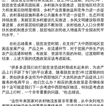
出：“脱贫攻坚目标任务完成后，设立5年过渡期。到2025年，
脱贫攻坚成果巩固拓展，乡村振兴全面推进，脱贫地区经济活
力和发展后劲明显增强，乡村产业质量效益和竞争力进一步提
高，农村基础设施和基本公共服务水平进一步提升，生态环境
持续改善，美丽宜居乡村建设扎实推进，乡风文明建设取得显
著进展，农村基层组织建设不断加强，农村低收入人口分类帮
扶长效机制逐步完善，脱贫地区农民收入增速高于全国农民平
均水平。”
在杜志雄看来，脱贫攻坚时期，在支持广大中西部地区贫
困县发展产业、产品之外，在流通环节，对于贫困户所生产的
农产品流通和销售，有政策、资源等方面的补助。过渡期即将
结束，上述方面的优惠政策应该考虑延续。
“拼多多是我们在打脱贫攻坚战时期成长起来的，为农产
品上行开辟了专门的平台通道。随着脱贫攻坚5年过渡期的结
束，类似拼多多这些为中西部地区广大农民的农产品提供上行
服务的电商平台，他们怎么办？相应的惠农政策是否继续保
持？这可能是我们下一步考虑中西部地区物流，特别是考虑农
产品上行时，一个非常重要的问题。”杜志雄说。
“这些年来国家对农村物流发展非常重视，从中央到地方
都把农村物流作为很重要的事情来抓。应该说我们该提供的条