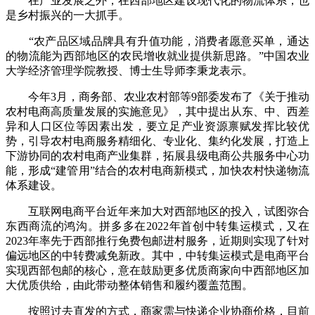
在产业发展之外，在西部地区建设现代化的物流体系，也
是乡村振兴的一大抓手。
“农产品区域品牌具有升值功能，消费者愿意买单，通达
的物流能为西部地区的农民增收就业提供新思路。”中国农业
大学经济管理学院教授、博士生导师李秉龙表示。
今年3月，商务部、农业农村部等9部委发布了《关于推动
农村电商高质量发展的实施意见》，其中提出从东、中、西差
异和人口区位等因素出发，要立足产业资源禀赋发挥比较优
势，引导农村电商服务精细化、专业化、集约化发展，打造上
下游协同的农村电商产业集群，拓展县级电商公共服务中心功
能，形成“建管用”结合的农村电商新模式，加快农村快递物流
体系建设。
互联网电商平台近年来加大对西部地区的投入，试图弥合
东西商流的鸿沟。拼多多在2022年首创中转集运模式，又在
2023年率先于西部推行免费包邮进村服务，近期则实现了针对
偏远地区的中转费减免新政。其中，中转集运模式是电商平台
实现西部包邮的核心，意在鼓励更多优质商家向中西部地区加
大优质供给，由此带动整体销售和履约覆盖范围。
按照过去直发的方式，商家需与快递企业协商价格，目前