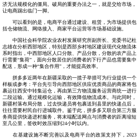
济无法规模化的僵局。破局的重要办法之一，就是交给市场，
让电商踢出临门一脚。
可以看到的是，电商平台通过建设、租赁，为市场提供包
括仓储物流、网络接入、商家平台运营等市场基础设施。
中国社会科学院农业农村发展研究所副所长、党委书记杜
志雄在分析西部地区，特别是西部乡村地区建设现代化物流体
系时指出，中西部地区人口分散、产品分散，分散的农产品上
行需要“集荷”，面向分散居住的消费者的下行产品也需要集中
配送，形成一种“集合作用”，才能提高效率。
拼多多近两年在新疆采取的一揽子举措可为行业提供一个
样板或参考：平台先引导向西部地区供应优质商品的商家将包
裹运往西安中转集运仓，再由第三方物流服务运营商统一进行
二段运输。通过规模化运输，有效降低物流成本。与此同时，
新疆村落布局分散，过去快递员将包裹送到县里的快递点后，
往往需要村民自行进城取件。鉴于此，拼多多又联合第三方服
务商提供快递进村服务，将末端配送网点与消费者的距离缩短
至几公里，签收时效压缩到24小时以内。
在基建设施不断完善以及电商平台的政策支持下，2023