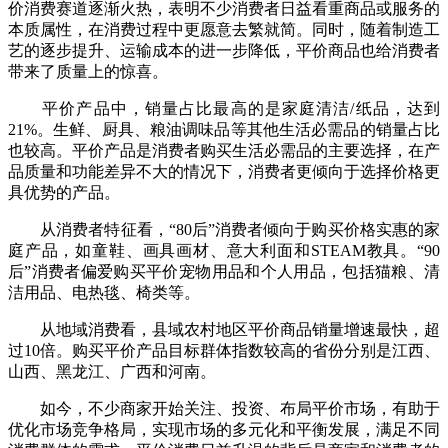
价消费赛道逐渐火热，表明不少消费者日益看重商品或服务的
本质属性，在消费过程中更愿意去繁就简。同时，随着制造工
艺的逐步提升、运输成本的进一步降低，平价商品也给消费者
带来了质量上的惊喜。
平价产品中，销量占比最高的是家庭清洁/纸品，达到
21%。生鲜、厨具、粮油调味品等其他生活必需品的销量占比
也较高。平价产品是消费者购买生活必需品的主要选择，在产
品质量和功能差异不大的情况下，消费者更倾向于选择价格更
具优势的产品。
从消费者特征看，“80后”消费者倾向于购买价格实惠的家
庭产品，如童鞋、画具画材、意大利面和STEAM教具。“90
后”消费者偏爱购买平价宠物用品和个人用品，包括猫粮、清
洁用品、电热毯、椅类等。
从地域消费看，县域农村地区平价商品销量增速最快，超
过10倍。购买平价产品目标群体指数较高的省份分别是江西、
山西、黑龙江、广西和河南。
如今，不少商家开始关注、投资、布局平价市场，有助于
优化市场竞争格局，实现市场的多元化和平衡发展，满足不同