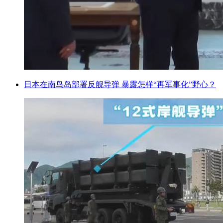
日本在南鸟岛部署反舰导弹 暴露怎样“再军事化”野心？