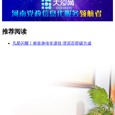
推荐阅读
凡星闪耀丨俯首身传非遗技 澄泥百窑砚方成