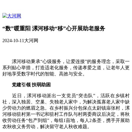
“数”暖重阳 漯河移动“移”心开展助老服务
2024-10-11
大河网
漯河移动秉承“心级服务，让爱连接”的服务理念，采取一
系列贴心举措，打造适老化服务，传递孝爱之道，让老年人更
好地享受数字时代的智能、高效与安全。
党建引领 扶弱助困
近日，漯河移动派出一支党员“突击队”，活跃在乡镇村
社，深入独居、空巢、失独老人家中，为解决孤寡老人家中缺
少劳动力的燃眉之急。在乡村振兴分包保点太尉镇庙张村，漯
河移动驻村第一书记和驻村工作队与村两委商议后决定，将秋
收劳动任务“包产到组”，每组1亩地，每人2条垄，携手开展助
农秋收义务劳动，解决留守老人秋收难题。