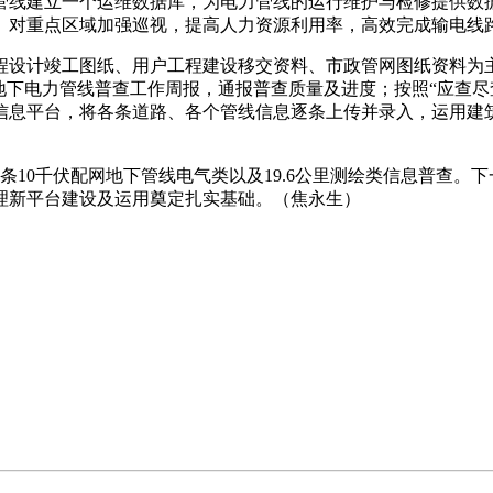
线建立一个运维数据库，为电力管线的运行维护与检修提供数据
、对重点区域加强巡视，提高人力资源利用率，高效完成输电线
设计竣工图纸、用户工程建设移交资料、市政管网图纸资料为主
地下电力管线普查工作周报，通报普查质量及进度；按照“应查尽
信息平台，将各条道路、各个管线信息逐条上传并录入，运用建
10千伏配网地下管线电气类以及19.6公里测绘类信息普查。
理新平台建设及运用奠定扎实基础。（焦永生）