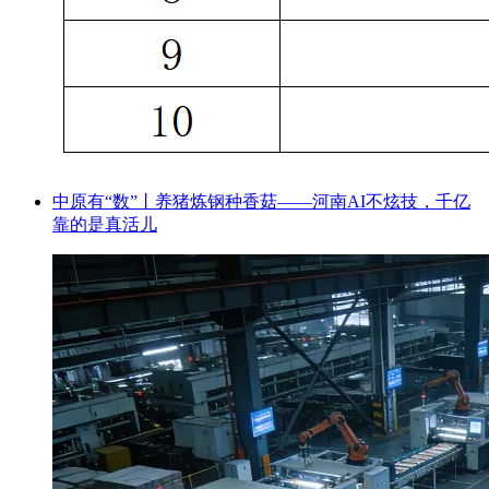
中原有“数”丨养猪炼钢种香菇——河南AI不炫技，千亿
靠的是真活儿