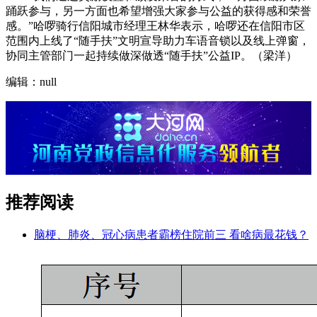
踊跃参与，另一方面也希望增强大家参与公益的获得感和荣誉
感。”哈啰骑行信阳城市经理王林华表示，哈啰还在信阳市区
范围内上线了“随手扶”文明宣导助力车语音锁以及线上弹窗，
协同主管部门一起持续做深做透“随手扶”公益IP。（梁洋）
编辑：null
推荐阅读
脑梗、肺炎、冠心病患者霸榜住院前三 看啥病最花钱？