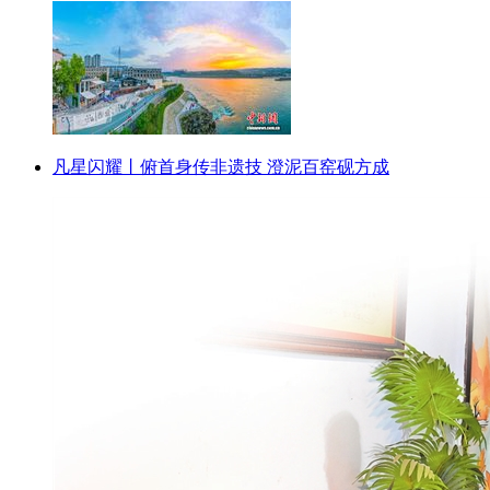
凡星闪耀丨俯首身传非遗技 澄泥百窑砚方成