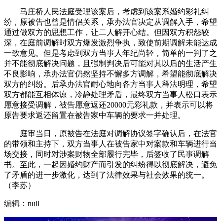
马庄桥人民法庭受理该案后，考虑到该案系婚约彩礼纠
纷，原被告也曾是情侣关系，承办法官决定从调解入手，希望
通过做双方的思想工作，让二人解开心结。但因双方积怨较
深，在庭前调解时双方爆发激烈争执，致使前期调解未能达成
一致意见。但是考虑到双方当事人年纪尚轻，简单的一判了之
并不能彻底解决问题，且强制判决后可能对其以后的生活产生
不良影响，承办法官仍然坚持不懈多方调解，希望能彻底解决
双方的纠纷。后承办法官耐心地向各方当事人释法明理，希望
双方都能互相体谅，冷静处理矛盾，最终双方当事人松口表示
愿意接受调解，被告愿意返还20000元彩礼款，并表示可以将
原告要求返还留置在被告家中车辆的要求一并处理。
庭审当日，原被告在法庭对调解协议签字确认后，在法官
的带领和主持下，双方当事人在被告家中对案款和车辆进行当
场交接，同时对涉案财物全部履行完毕，后签收了民事调解
书。至此，一起因婚约财产而引发的纠纷得以彻底解决，避免
了矛盾的进一步激化，达到了法律效果与社会效果的统一。
（李苏）
编辑：null