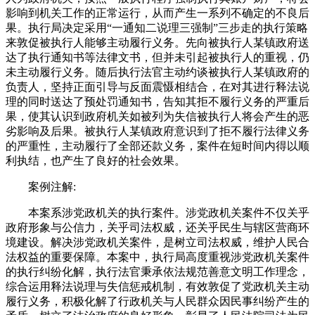
影响到机关工作的正常运行，从而产生一系列不确定的不良后
果。执行局决定采用“一通知二说理三强制”三步走的执行策略
来敦促被执行人能够主动履行义务。先向被执行人某镇政府送
达了执行通知书等法律文书，但并未引起被执行人的重视，仍
未主动履行义务。随后执行法官主动约谈被执行人某镇政府的
负责人，坚持正面引导与反面震慑相结合，在对其进行释法说
理的同时送达了预处罚通知书，告知其拒不履行义务的严重后
果，使其认识到政府机关如被列为失信被执行人将会产生的恶
劣影响及后果。被执行人某镇政府意识到了拒不履行法律义务
的严重性，主动履行了全部还款义务，案件在短时间内得以顺
利执结，也产生了良好的社会效果。
案例注解:
本案系涉党政机关的执行案件。涉党政机关案件不仅关乎
政府形象与公信力，关乎司法权威，还关乎民生与辖区营商环
境建设。解决涉党政机关案件，是树立司法权威，维护人民合
法权益的重要保障。本案中，执行局高度重视涉党政机关案件
的执行纠纷化解，执行法官秉承依法规范善意文明工作理念，
综合运用释法说理与失信惩戒机制，有效敦促了党政机关主动
履行义务，积极化解了行政机关与人民群众因民事纠纷产生的